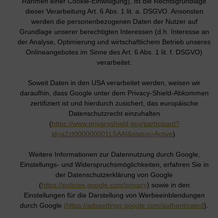
Rahmen einer Cookie-Einwilligung), ist die Rechtsgrundlage
dieser Verarbeitung Art. 6 Abs. 1 lit. a. DSGVO. Ansonsten
werden die personenbezogenen Daten der Nutzer auf
Grundlage unserer berechtigten Interessen (d.h. Interesse an
der Analyse, Optimierung und wirtschaftlichem Betrieb unseres
Onlineangebotes im Sinne des Art. 6 Abs. 1 lit. f. DSGVO)
verarbeitet.
Soweit Daten in den USA verarbeitet werden, weisen wir
daraufhin, dass Google unter dem Privacy-Shield-Abkommen
zertifiziert ist und hierdurch zusichert, das europäische
Datenschutzrecht einzuhalten
(
https://www.privacyshield.gov/participant?
id=a2zt000000001L5AAI&status=Active
).
Weitere Informationen zur Datennutzung durch Google,
Einstellungs- und Widerspruchsmöglichkeiten, erfahren Sie in
der Datenschutzerklärung von Google
(
https://policies.google.com/privacy
) sowie in den
Einstellungen für die Darstellung von Werbeeinblendungen
durch Google
(https://adssettings.google.com/authenticated
).