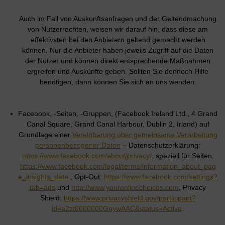
Auch im Fall von Auskunftsanfragen und der Geltendmachung
von Nutzerrechten, weisen wir darauf hin, dass diese am
effektivsten bei den Anbietern geltend gemacht werden
können. Nur die Anbieter haben jeweils Zugriff auf die Daten
der Nutzer und können direkt entsprechende Maßnahmen
ergreifen und Auskünfte geben. Sollten Sie dennoch Hilfe
benötigen, dann können Sie sich an uns wenden.
Facebook, -Seiten, -Gruppen, (Facebook Ireland Ltd., 4 Grand
Canal Square, Grand Canal Harbour, Dublin 2, Irland) auf
Grundlage einer
Vereinbarung über gemeinsame Verarbeitung
personenbezogener Daten
– Datenschutzerklärung:
https://www.facebook.com/about/privacy/
, speziell für Seiten:
https://www.facebook.com/legal/terms/information_about_pag
e_insights_data
, Opt-Out:
https://www.facebook.com/settings?
tab=ads
und
http://www.youronlinechoices.com
, Privacy
Shield:
https://www.privacyshield.gov/participant?
id=a2zt0000000GnywAAC&status=Active
.